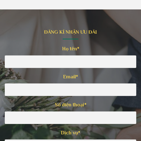
ĐĂNG KÍ NHẬN ƯU ĐÃI
Họ tên*
Email*
Số điện thoại*
Dịch vụ*