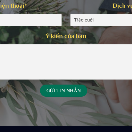
iện thoại*
Dịch v
Ý kiến của bạn