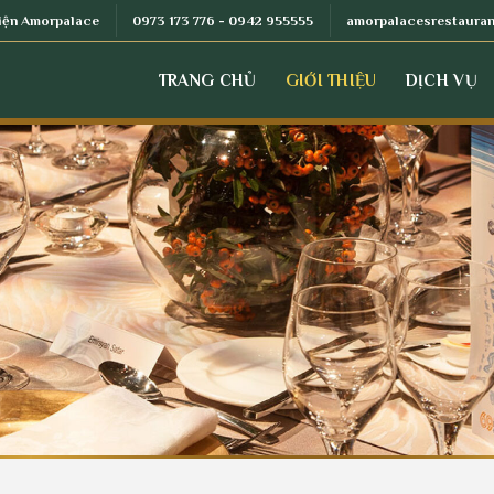
kiện Amorpalace
0973 173 776 - 0942 955555
amorpalacesrestaura
TRANG CHỦ
GIỚI THIỆU
DỊCH VỤ