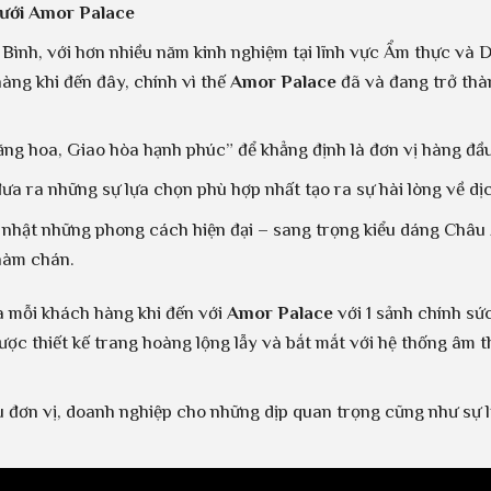
cưới Amor Palace
 Bình, với hơn nhiều năm kinh nghiệm tại lĩnh vực Ẩm thực và
àng khi đến đây, chính vì thế
Amor Palace
đã và đang trở thà
ăng hoa, Giao hòa hạnh phúc” để khẳng định là đơn vị hàng đầu
a ra những sự lựa chọn phù hợp nhất tạo ra sự hài lòng về dịc
 nhật những phong cách hiện đại – sang trọng kiểu dáng Châu
hàm chán.
a mỗi khách hàng khi đến với
Amor Palace
với 1 sảnh chính s
c thiết kế trang hoàng lộng lẫy và bắt mắt với hệ thống âm tha
u đơn vị, doanh nghiệp cho những dịp quan trọng cũng như sự lự