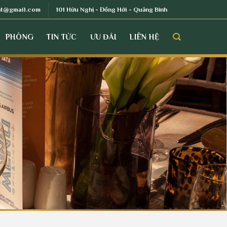
nt@gmail.com
101 Hữu Nghị - Đồng Hới - Quảng Bình
PHÒNG
TIN TỨC
ƯU ĐÃI
LIÊN HỆ