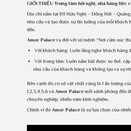
GIỚI THIỆU Trung tâm hội nghị, nhà hàng tiệc 
Địa chỉ nằm tại 101 Hữu Nghị – Đồng Hới – Quảng
nhu cầu và tạo được sự tin tưởng của mỗi khách h
đến.
Amor Palace
ra đời với sứ mệnh “Nơi cảm xúc th
Với khách hàng: Luôn lắng nghe khách hàng đư
Với trung tâm: Luôn nắm bắt được xu thế, cập
nhu cầu của khách hàng và không tạo ra sự n
Bên cạnh đó cơ sở vật chất cũng là 1 ấn tượng củ
1,2,3,4,5,6 và
Amor Palace
mỗi sảnh phòng đều đượ
chuyên nghiệp, nhiều năm kinh nghiệm.
Chính vì đó
Amor Palace
là sự lựa chọn của nhiề