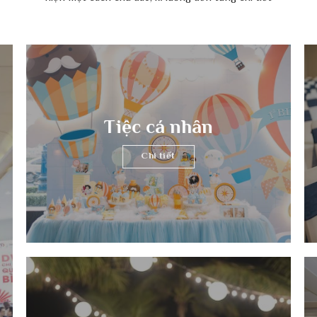
Dịch vụ chúng tôi cung cấ
i kỳ vọng của quý doanh nghiệp về sự kiện hoành tráng và ý nghĩa sẽ
hiện một cách chu đáo, kĩ lưỡng đến từng chi tiết