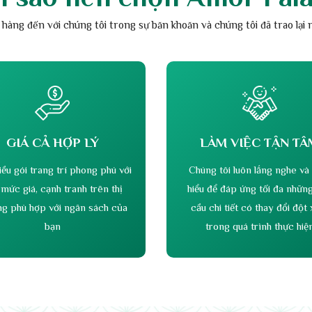
PHÒNG AMOR 6
Số lượng: 200 khách
Chuyên hội nghị, gala, tiệc thôi nôi, tour ,sở ban ngành,
sinh nhật. Tiệc liên hoan cuối năm, hay những buổi
họp mặt cho một dự án, sự kiện nào đó…
i sao nên chọn Amor Pal
 hàng đến với chúng tôi trong sự băn khoăn và chúng tôi đã trao lại 