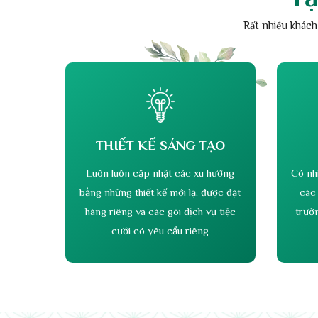
PHÒNG AMOR 4
Số lượng: 80 khách
Chuyên tổ chức sinh nhật, họp lớp, hội nghị, khách
đoàn sở ban ngành, tour, gala diner. Quý khách muốn
tổ chức party với một không gian riêng tư..
Tạ
Rất nhiều khách