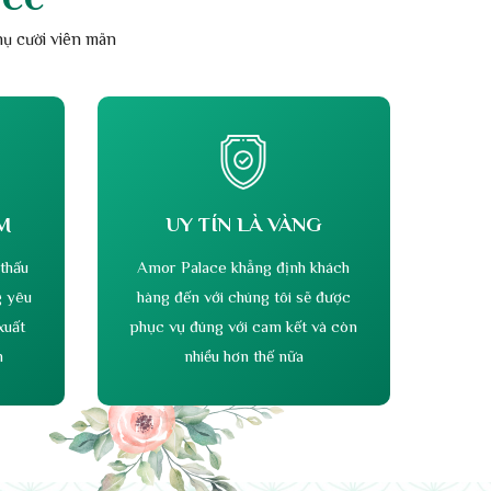
PHÒNG CÀ PHÊ ĂN SÁNG
Số lượng: 100 khách
Chuyên phục vụ ăn sáng cho khách. Ngoài ra, những
ngày cao điểm có thể tổ chức sinh nhật, họp lớp, hội
nghị, khách đoàn sở ban ngành tour, gala dinner..
ace
nụ cười viên mãn