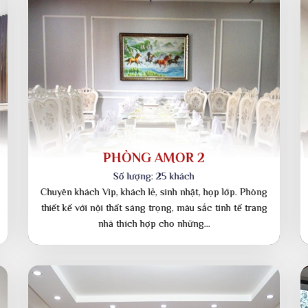
SẢNH CHÍNH
Số lượng: 1.200 khách
Chuyên hội nghị, gala dinner, hội thảo, khách tour đoàn
lớn, sở ban ngành. Nơi tổ chức sự kiện nội bật với
không gian rộng và sang trọng…