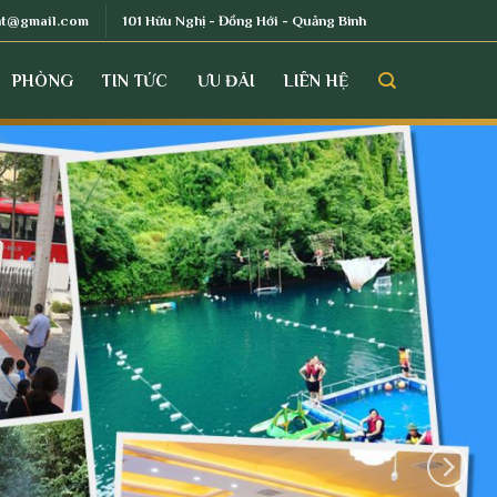
nt@gmail.com
101 Hữu Nghị - Đồng Hới - Quảng Bình
PHÒNG
TIN TỨC
ƯU ĐÃI
LIÊN HỆ