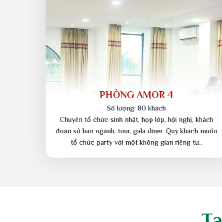
PHÒNG AMOR 1
Số lượng: 8 khách
Không gian riêng tư phù hợp cho họp gia đình, bàn đối
tác, sinh nhật. Tổ chức buổi tiệc ấm cúng với không
gian sang trọng…