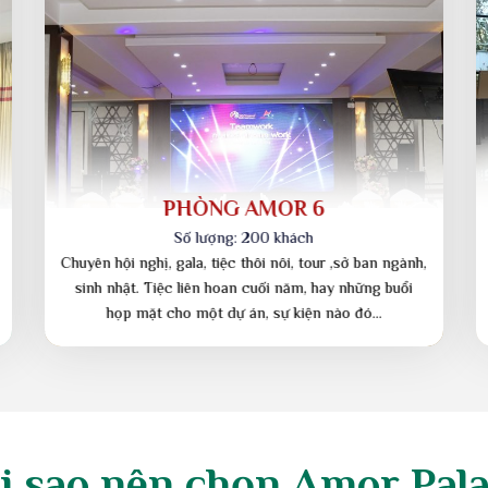
PHÒNG AMOR 2
Số lượng: 25 khách
Chuyên khách Vip, khách lẻ, sinh nhật, họp lớp. Phòng
thiết kế với nội thất sáng trọng, màu sắc tinh tế trang
nhã thích hợp cho những…