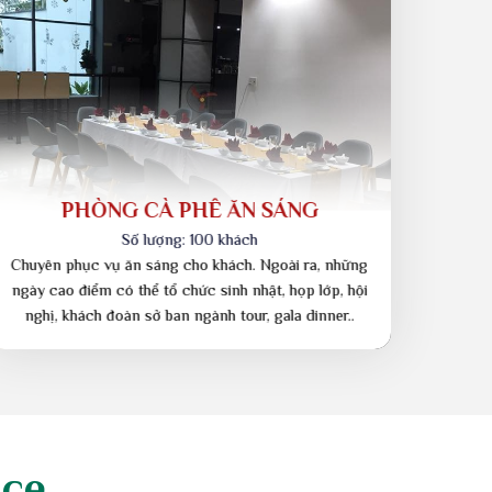
PHÒNG AMOR 3
Số lượng: 30 khách
Chuyên tổ chức sinh nhật, họp lớp, hội nghị, khách
đoàn sở ban ngành, tour, gala diner. Quý khách muốn
tổ chức party với một không gian riêng tư..