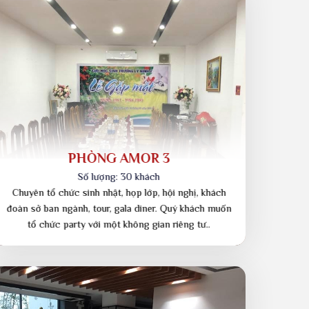
SẢNH 1 & 2
Số lượng: 200 khách
Chuyên hội nghị, gala dinner, hội thảo, khách tour đoàn
lớn, sở ban ngành. Nơi tổ chức sự kiện nội bật với
không gian rộng và sang trọng…