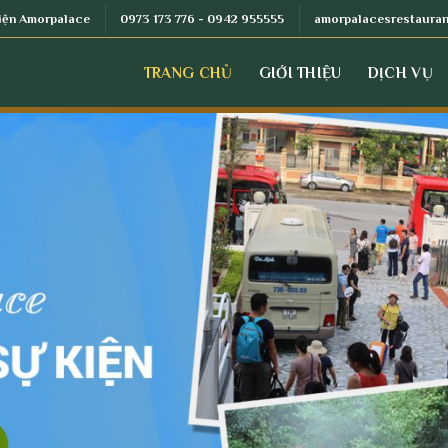
kiện Amorpalace
0973 173 776 - 0942 955555
amorpalacesrestaura
TRANG CHỦ
GIỚI THIỆU
DỊCH VỤ